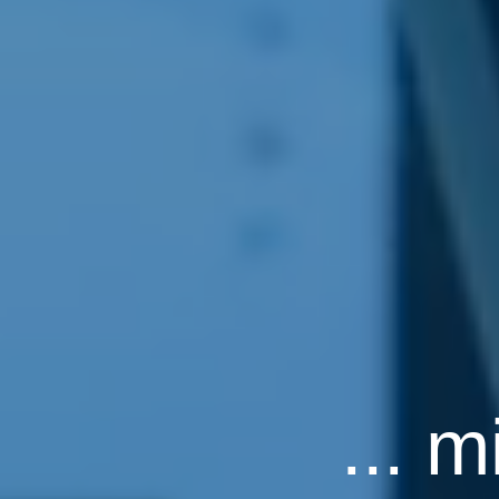
... m