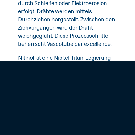
durch Schleifen oder Elektroerosion
erfolgt. Drähte werden mittels
Durchziehen hergestellt. Zwischen den
Ziehvorgängen wird der Draht
weichgeglüht. Diese Prozessschritte
beherrscht Vascotube par excellence.
Nitinol ist eine Nickel-Titan-Legierung
und der bekannteste Vertreter der
Formgedächtnis-Legierungen. Ein
typischer Einsatz ist wegen der großen
Verformbarkeit und der guten
Korrosionsfestigkeit chirurgisches
Werkzeug, Endoskope oder Implantate
wie Stents oder Herzklappen
(z.B. Mitralklappe, Trikuspidalklappe,
Aortenklappe, Pulmonalklappe). Nitinol