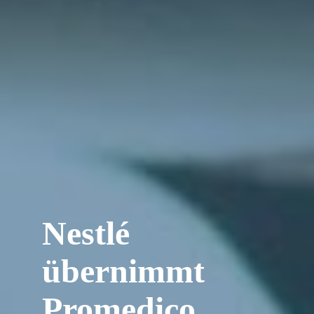
Nestlé
übernimmt
Promedico