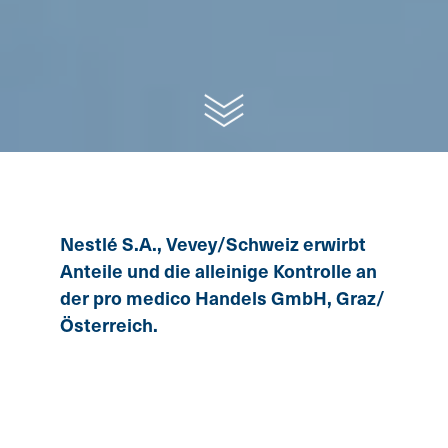
Nest­lé S.A., Ve­vey/Schweiz erwirbt
An­tei­le und die al­lei­ni­ge Kon­trol­le an
der pro me­di­co Han­dels GmbH, Graz/
Ös­ter­reich.