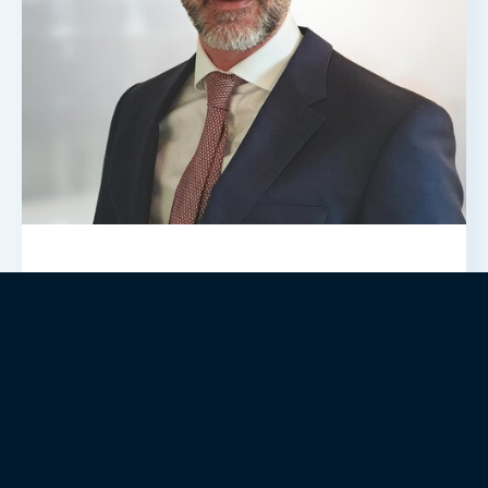
Dipl.-Kfm. Günter Carl Hober,
MBA
Managing Partner
+49 (89) 809 53 63- 0
gunter.hober@conalliance.com